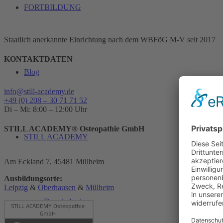
FORTBILDUNG
Staatlich anerkannte Einrichtung nach dem WBFöG M-V seit 2017
KONTAKTDATEN
Blog
info@still-academy.de
+49 (0) 208 – 30 71 71 52
Di – Mi: 8:00 – 12:00 Uhr
STILL ACADEMY® Osteopathie GmbH
STILL ACADEMY
Am Eckland 7, 45481 Mülheim
Ausbildungsorte:
Leipzig
&
Oberhausen
&
Mülheim
Das sind wir