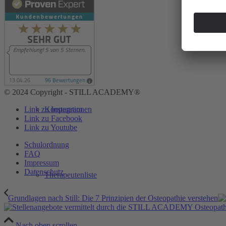
Lehrende
© 2024 Copyright - STILL ACADEMY®
Link zu Instagram
Kooperationen
Link zu Facebook
Link zu Youtube
Schulordnung
FAQ
Impressum
Datenschutz
Therapeutenliste
Grundlagen nach Still: Die 7 Prinzipien der Osteopathie verstehen
Nach oben scrollen