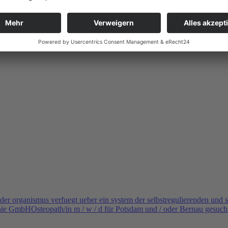
Osteopath/in m / w / d für Potsdam und / oder Bernau gesuch