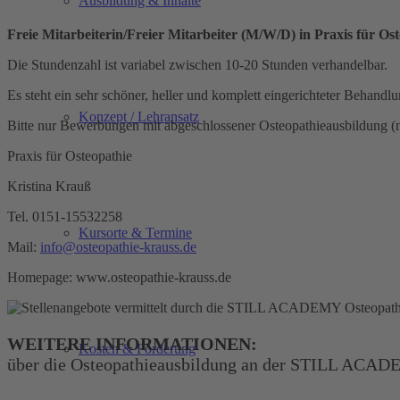
Ausbildung & Inhalte
Freie Mitarbeiterin/Freier Mitarbeiter (M/W/D) in Praxis für Ost
Die Stundenzahl ist variabel zwischen 10-20 Stunden verhandelbar.
Es steht ein sehr schöner, heller und komplett eingerichteter Behand
Konzept / Lehransatz
Bitte nur Bewerbungen mit abgeschlossener Osteopathieausbildung 
Praxis für Osteopathie
Kristina Krauß
Tel. 0151-15532258
Kursorte & Termine
Mail:
info@osteopathie-krauss.de
Homepage: www.osteopathie-krauss.de
WEITERE INFORMATIONEN:
Kosten & Förderung
über die Osteopathieausbildung an der STILL ACA