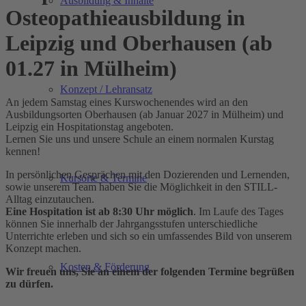
Ausbildung & Inhalte
Osteopathieausbildung in
Leipzig und Oberhausen (ab
01.27 in Mülheim)
Konzept / Lehransatz
An jedem Samstag eines Kurswochenendes wird an den
Ausbildungsorten Oberhausen (ab Januar 2027 in Mülheim) und
Leipzig ein Hospitationstag angeboten.
Lernen Sie uns und unsere Schule an einem normalen Kurstag
kennen!
In persönlichen Gesprächen mit den Dozierenden und Lernenden,
Kursorte & Termine
sowie unserem Team haben Sie die Möglichkeit in den STILL-
Alltag einzutauchen.
Eine Hospitation ist ab 8:30 Uhr möglich
. Im Laufe des Tages
können Sie innerhalb der Jahrgangsstufen unterschiedliche
Unterrichte erleben und sich so ein umfassendes Bild von unserem
Konzept machen.
Kosten & Förderung
Wir freuen uns, Sie an einem der folgenden Termine begrüßen
zu dürfen.