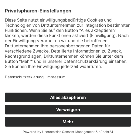
Ausbildungsorte:
Leipzig
&
Oberhausen
&
Mülheim
© 2024 Copyright - STILL ACADEMY®
Schulordnung
FAQ
Impressum
Datenschutz