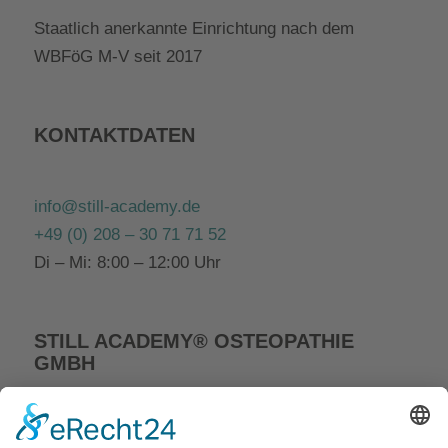
Staatlich anerkannte Einrichtung nach dem
WBFöG M-V seit 2017
KONTAKTDATEN
info@still-academy.de
+49 (0) 208 – 30 71 71 52
Di – Mi: 8:00 – 12:00 Uhr
STILL ACADEMY® OSTEOPATHIE
GMBH
Am Eckland 7, 45481 Mülheim