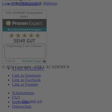
Leipzig
&
Oberhausen
&
Mülheim
FORTBILDUNG
Blog
© 2024 Copyright - STILL ACADEMY®
STILL ACADEMY
Link zu Instagram
Link zu Facebook
Link zu Youtube
Schulordnung
FAQ
Das sind wir
Impressum
Datenschutz