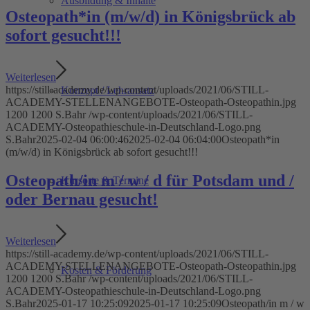
Ausbildung & Inhalte
Osteopath*in (m/w/d) in Königsbrück ab
sofort gesucht!!!
Weiterlesen
https://still-academy.de/wp-content/uploads/2021/06/STILL-
Konzept / Lehransatz
ACADEMY-STELLENANGEBOTE-Osteopath-Osteopathin.jpg
1200
1200
S.Bahr
/wp-content/uploads/2021/06/STILL-
ACADEMY-Osteopathieschule-in-Deutschland-Logo.png
S.Bahr
2025-02-04 06:00:46
2025-02-04 06:04:00
Osteopath*in
(m/w/d) in Königsbrück ab sofort gesucht!!!
Osteopath/in m / w / d für Potsdam und /
Kursorte & Termine
oder Bernau gesucht!
Weiterlesen
https://still-academy.de/wp-content/uploads/2021/06/STILL-
ACADEMY-STELLENANGEBOTE-Osteopath-Osteopathin.jpg
Kosten & Förderung
1200
1200
S.Bahr
/wp-content/uploads/2021/06/STILL-
ACADEMY-Osteopathieschule-in-Deutschland-Logo.png
S.Bahr
2025-01-17 10:25:09
2025-01-17 10:25:09
Osteopath/in m / w