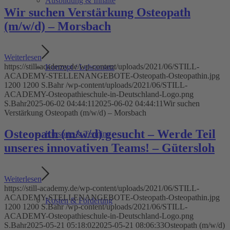
Ausbildung & Inhalte
Wir suchen Verstärkung Osteopath
(m/w/d) – Morsbach
Weiterlesen
https://still-academy.de/wp-content/uploads/2021/06/STILL-
Konzept / Lehransatz
ACADEMY-STELLENANGEBOTE-Osteopath-Osteopathin.jpg
1200
1200
S.Bahr
/wp-content/uploads/2021/06/STILL-
ACADEMY-Osteopathieschule-in-Deutschland-Logo.png
S.Bahr
2025-06-02 04:44:11
2025-06-02 04:44:11
Wir suchen
Verstärkung Osteopath (m/w/d) – Morsbach
Osteopath (m/w/d) gesucht – Werde Teil
Kursorte & Termine
unseres innovativen Teams! – Gütersloh
Weiterlesen
https://still-academy.de/wp-content/uploads/2021/06/STILL-
ACADEMY-STELLENANGEBOTE-Osteopath-Osteopathin.jpg
Kosten & Förderung
1200
1200
S.Bahr
/wp-content/uploads/2021/06/STILL-
ACADEMY-Osteopathieschule-in-Deutschland-Logo.png
S.Bahr
2025-05-21 05:18:02
2025-05-21 08:06:33
Osteopath (m/w/d)