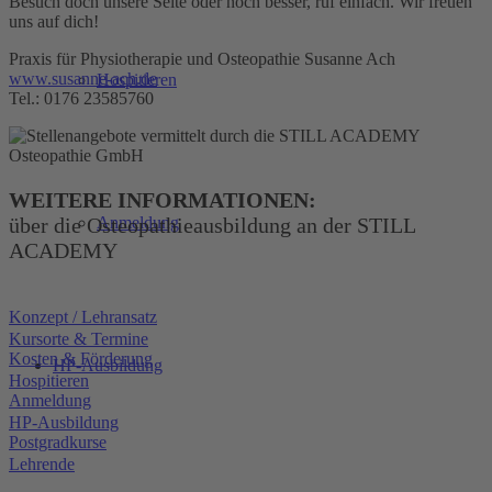
Besuch doch unsere Seite oder noch besser, ruf einfach. Wir freuen
uns auf dich!
Praxis für Physiotherapie und Osteopathie Susanne Ach
www.susanne-ach.de
Hospitieren
Tel.: 0176 23585760
WEITERE INFORMATIONEN:
über die Osteopathieausbildung an der STILL
Anmeldung
ACADEMY
Konzept / Lehransatz
Kursorte & Termine
Kosten & Förderung
HP-Ausbildung
Hospitieren
Anmeldung
HP-Ausbildung
Postgradkurse
Lehrende