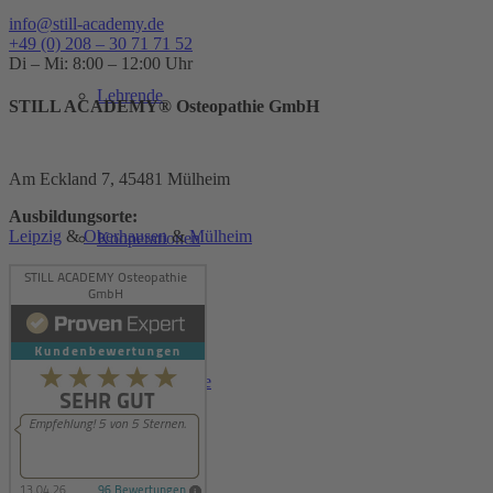
info@still-academy.de
+49 (0) 208 – 30 71 71 52
Di – Mi: 8:00 – 12:00 Uhr
Lehrende
STILL ACADEMY® Osteopathie GmbH
Am Eckland 7, 45481 Mülheim
Ausbildungsorte:
Leipzig
&
Oberhausen
&
Mülheim
Kooperationen
Therapeutenliste