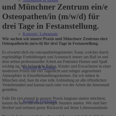
Ausbildung & Inhalte
und Münchner Zentrum ein/e
Osteopathen/in (m/w/d) für
drei Tage in Festanstellung.
Konzept / Lehransatz
Wir suchen wir unsere Praxis und Münchner Zentrum ein/e
Osteopathen/in (m/w/d) für drei Tage in Festanstellung.
Es erwartet dich ein osteopathiebegeistertes Team, welches durch
regelmäßige Fortbildungen und Austausch immer am Ball ist und
dem neben professioneller Arbeit am Patienten Humor und Spaß
wichtig ist. Wir behandeln Babys, Kinder und Erwachsene in einer
Kursorte & Termine
modernen Praxis mit viel Tageslicht und ruhiger angenehmer
Atmosphäre in Einzelbehandlungsräumen. Da wir mitten in
München sind, hast du eine tolle Anbindung an alle öffentlichen
Verkehrsmittel und kannst nach oder vor der Arbeit die Innenstadt
genießen.
Falls Du erst einmal in unserer Praxis langsam starten möchtest,
Kosten & Förderung
kannst du auch mit etwas weniger Stunden starten. Wir sind hier
flexibel und nehmen gerne Rücksicht auf deine Lebensumstände.