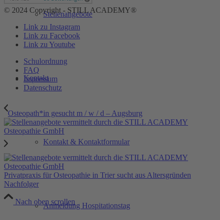
© 2024 Copyright - STILL ACADEMY®
Stellenangebote
Link zu Instagram
Link zu Facebook
Link zu Youtube
Schulordnung
FAQ
Kontakt
Impressum
Datenschutz
Osteopath*in gesucht m / w / d – Augsburg
Kontakt & Kontaktformular
Privatpraxis für Osteopathie in Trier sucht aus Altersgründen
Nachfolger
Nach oben scrollen
Anmeldung Hospitationstag