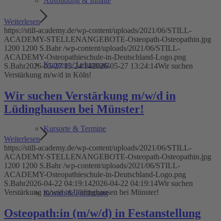
Ausbildung & Inhalte
Weiterlesen
https://still-academy.de/wp-content/uploads/2021/06/STILL-
ACADEMY-STELLENANGEBOTE-Osteopath-Osteopathin.jpg
1200
1200
S.Bahr
/wp-content/uploads/2021/06/STILL-
ACADEMY-Osteopathieschule-in-Deutschland-Logo.png
Konzept / Lehransatz
S.Bahr
2026-05-27 13:24:14
2026-05-27 13:24:14
Wir suchen
Verstärkung m/w/d in Köln!
Wir suchen Verstärkung m/w/d in
Lüdinghausen bei Münster!
Kursorte & Termine
Weiterlesen
https://still-academy.de/wp-content/uploads/2021/06/STILL-
ACADEMY-STELLENANGEBOTE-Osteopath-Osteopathin.jpg
1200
1200
S.Bahr
/wp-content/uploads/2021/06/STILL-
ACADEMY-Osteopathieschule-in-Deutschland-Logo.png
S.Bahr
2026-04-22 04:19:14
2026-04-22 04:19:14
Wir suchen
Verstärkung m/w/d in Lüdinghausen bei Münster!
Kosten & Förderung
Osteopath:in (m/w/d) in Festanstellung