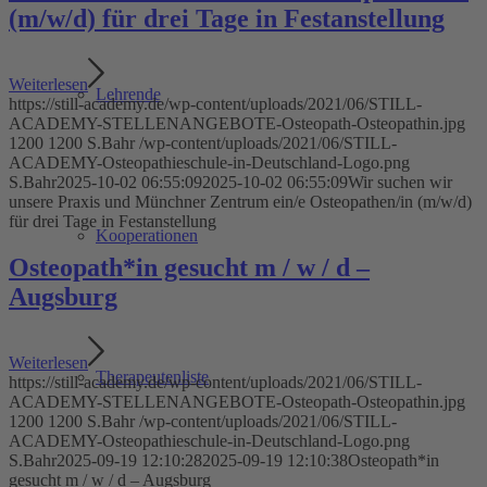
(m/w/d) für drei Tage in Festanstellung
Weiterlesen
Lehrende
https://still-academy.de/wp-content/uploads/2021/06/STILL-
ACADEMY-STELLENANGEBOTE-Osteopath-Osteopathin.jpg
1200
1200
S.Bahr
/wp-content/uploads/2021/06/STILL-
ACADEMY-Osteopathieschule-in-Deutschland-Logo.png
S.Bahr
2025-10-02 06:55:09
2025-10-02 06:55:09
Wir suchen wir
unsere Praxis und Münchner Zentrum ein/e Osteopathen/in (m/w/d)
für drei Tage in Festanstellung
Kooperationen
Osteopath*in gesucht m / w / d –
Augsburg
Weiterlesen
Therapeutenliste
https://still-academy.de/wp-content/uploads/2021/06/STILL-
ACADEMY-STELLENANGEBOTE-Osteopath-Osteopathin.jpg
1200
1200
S.Bahr
/wp-content/uploads/2021/06/STILL-
ACADEMY-Osteopathieschule-in-Deutschland-Logo.png
S.Bahr
2025-09-19 12:10:28
2025-09-19 12:10:38
Osteopath*in
gesucht m / w / d – Augsburg