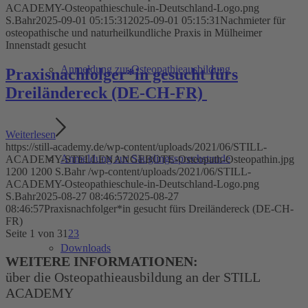
ACADEMY-Osteopathieschule-in-Deutschland-Logo.png
S.Bahr
2025-09-01 05:15:31
2025-09-01 05:15:31
Nachmieter für
osteopathische und naturheilkundliche Praxis in Mülheimer
Innenstadt gesucht
Anmeldung zur Osteopathieausbildung
Praxisnachfolger*in gesucht fürs
Dreiländereck (DE-CH-FR)
Weiterlesen
https://still-academy.de/wp-content/uploads/2021/06/STILL-
Anmeldung zur Säuglingssprechstunde
ACADEMY-STELLENANGEBOTE-Osteopath-Osteopathin.jpg
1200
1200
S.Bahr
/wp-content/uploads/2021/06/STILL-
ACADEMY-Osteopathieschule-in-Deutschland-Logo.png
S.Bahr
2025-08-27 08:46:57
2025-08-27
08:46:57
Praxisnachfolger*in gesucht fürs Dreiländereck (DE-CH-
FR)
Seite 1 von 3
1
2
3
Downloads
WEITERE INFORMATIONEN:
über die Osteopathieausbildung an der STILL
ACADEMY