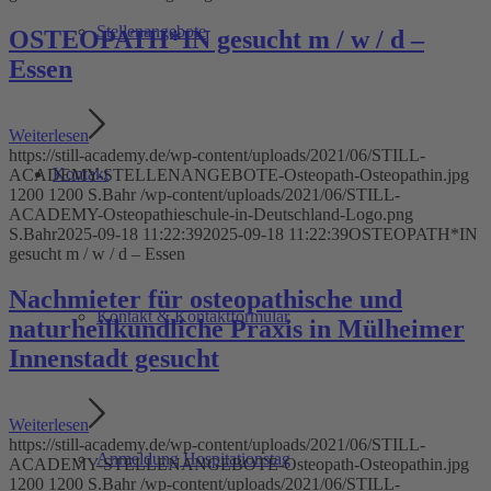
Stellenangebote
OSTEOPATH*IN gesucht m / w / d –
Essen
Weiterlesen
https://still-academy.de/wp-content/uploads/2021/06/STILL-
Kontakt
ACADEMY-STELLENANGEBOTE-Osteopath-Osteopathin.jpg
1200
1200
S.Bahr
/wp-content/uploads/2021/06/STILL-
ACADEMY-Osteopathieschule-in-Deutschland-Logo.png
S.Bahr
2025-09-18 11:22:39
2025-09-18 11:22:39
OSTEOPATH*IN
gesucht m / w / d – Essen
Nachmieter für osteopathische und
Kontakt & Kontaktformular
naturheilkundliche Praxis in Mülheimer
Innenstadt gesucht
Weiterlesen
https://still-academy.de/wp-content/uploads/2021/06/STILL-
Anmeldung Hospitationstag
ACADEMY-STELLENANGEBOTE-Osteopath-Osteopathin.jpg
1200
1200
S.Bahr
/wp-content/uploads/2021/06/STILL-