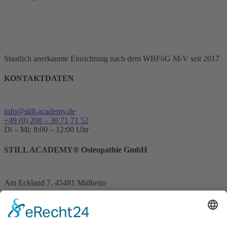
Staatlich anerkannte Einrichtung nach dem WBFöG M-V seit 2017
KONTAKTDATEN
info@still-academy.de
+49 (0) 208 – 30 71 71 52
Di – Mi: 8:00 – 12:00 Uhr
STILL ACADEMY® Osteopathie GmbH
Am Eckland 7, 45481 Mülheim
Ausbildungsorte:
Leipzig
&
Oberhausen
&
Mülheim