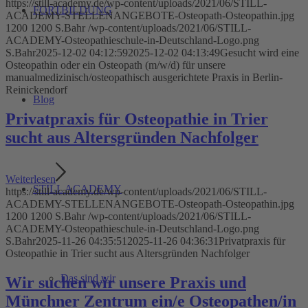
https://still-academy.de/wp-content/uploads/2021/06/STILL-
FORTBILDUNG
ACADEMY-STELLENANGEBOTE-Osteopath-Osteopathin.jpg
1200
1200
S.Bahr
/wp-content/uploads/2021/06/STILL-
ACADEMY-Osteopathieschule-in-Deutschland-Logo.png
S.Bahr
2025-12-02 04:12:59
2025-12-02 04:13:49
Gesucht wird eine
Osteopathin oder ein Osteopath (m/w/d) für unsere
manualmedizinisch/osteopathisch ausgerichtete Praxis in Berlin-
Reinickendorf
Blog
Privatpraxis für Osteopathie in Trier
sucht aus Altersgründen Nachfolger
Weiterlesen
STILL ACADEMY
https://still-academy.de/wp-content/uploads/2021/06/STILL-
ACADEMY-STELLENANGEBOTE-Osteopath-Osteopathin.jpg
1200
1200
S.Bahr
/wp-content/uploads/2021/06/STILL-
ACADEMY-Osteopathieschule-in-Deutschland-Logo.png
S.Bahr
2025-11-26 04:35:51
2025-11-26 04:36:31
Privatpraxis für
Osteopathie in Trier sucht aus Altersgründen Nachfolger
Das sind wir
Wir suchen wir unsere Praxis und
Münchner Zentrum ein/e Osteopathen/in