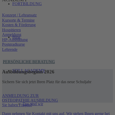
FORTBILDUNG
Konzept / Lehransatz
Kursorte & Termine
Kosten & Förderung
Hospitieren
Anmeldung
Blog
HP-Ausbildung
Postgradkurse
Lehrende
PERSÖNLICHE BERATUNG
STILL ACADEMY
Ausbildungsbeginn 2026
Sichern Sie sich jetzt Ihren Platz für das neue Schuljahr
ANMELDUNG ZUR
OSTEOPATHIE AUSBILDUNG
Das sind wir
Sie haben Fragen?
Dann nehmen Sie Kontakt mit uns auf. Wir stehen Ihnen gerne bei