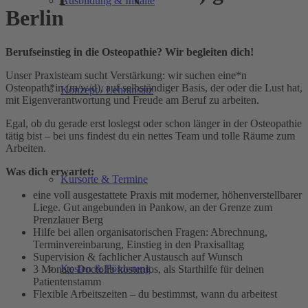
Ausbildung & Inhalte
Berlin
Berufseinstieg in die Osteopathie? Wir begleiten dich!
Unser Praxisteam sucht Verstärkung: wir suchen eine*n
Osteopath*in (m/w/d), auf selbständiger Basis, der oder die Lust hat,
Konzept / Lehransatz
mit Eigenverantwortung und Freude am Beruf zu arbeiten.
Egal, ob du gerade erst loslegst oder schon länger in der Osteopathie
tätig bist – bei uns findest du ein nettes Team und tolle Räume zum
Arbeiten.
Was dich erwartet:
Kursorte & Termine
eine voll ausgestattete Praxis mit moderner, höhenverstellbarer
Liege. Gut angebunden in Pankow, an der Grenze zum
Prenzlauer Berg
Hilfe bei allen organisatorischen Fragen: Abrechnung,
Terminvereinbarung, Einstieg in den Praxisalltag
Supervision & fachlicher Austausch auf Wunsch
Kosten & Förderung
3 Monate Doctolib kostenlos, als Starthilfe für deinen
Patientenstamm
Flexible Arbeitszeiten – du bestimmst, wann du arbeitest