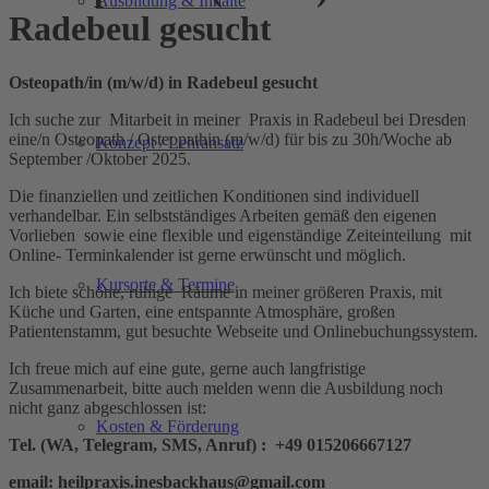
Ausbildung & Inhalte
Radebeul gesucht
Osteopath/in (m/w/d) in Radebeul gesucht
Ich suche zur Mitarbeit in meiner Praxis in Radebeul bei Dresden
eine/n Osteopath / Osteopathin (m/w/d) für bis zu 30h/Woche ab
Konzept / Lehransatz
September /Oktober 2025.
Die finanziellen und zeitlichen Konditionen sind individuell
verhandelbar. Ein selbstständiges Arbeiten gemäß den eigenen
Vorlieben sowie eine flexible und eigenständige Zeiteinteilung mit
Online- Terminkalender ist gerne erwünscht und möglich.
Kursorte & Termine
Ich biete schöne, ruhige Räume in meiner größeren Praxis, mit
Küche und Garten, eine entspannte Atmosphäre, großen
Patientenstamm, gut besuchte Webseite und Onlinebuchungssystem.
Ich freue mich auf eine gute, gerne auch langfristige
Zusammenarbeit, bitte auch melden wenn die Ausbildung noch
nicht ganz abgeschlossen ist:
Kosten & Förderung
Tel. (WA, Telegram, SMS, Anruf) : +49 015206667127
email: heilpraxis.inesbackhaus@gmail.com